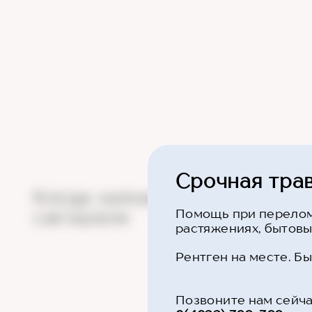
Срочная тра
Когда заложенность стано
сигналом
Помощь при перелома
растяжениях, бытовы
Рентген на месте. Бы
Позвоните нам сейча