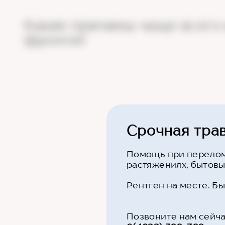
Какие причины чаще всего
фронтит
Срочная тра
Помощь при перелома
растяжениях, бытовы
Рентген на месте. Бы
Позвоните нам сейча