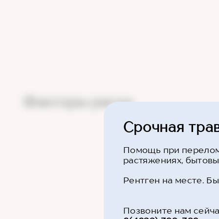
Факторы риска
Срочная тра
Помощь при перелома
растяжениях, бытовы
Рентген на месте. Бы
Позвоните нам сейча