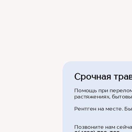
Срочная тра
Помощь при перелома
растяжениях, бытовы
Рентген на месте. Бы
Позвоните нам сейча