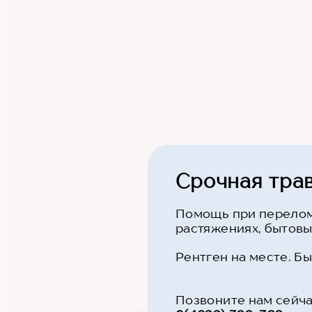
Срочная тра
Помощь при перелома
растяжениях, бытовы
Рентген на месте. Бы
Позвоните нам сейча